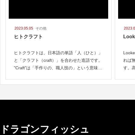
2023.05.05
その他
2023.
ヒトクラフト
Loo
ヒトクラフトは、日本語の単語「人（ひと）」
Loo
と「クラフト（craft）」を合わせた造語です。
れば
"Craft"は「手作りの、職人技の」という意味を
す。高
持ちます。ヒトクラフトは、人々の創造力やア
使用
イデアをカスタマ
です
ドラゴンフィッシュ